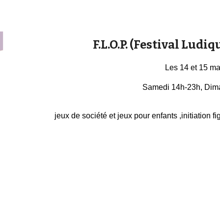
F.L.O.P. (Festival Ludique O
Les 14 et 15 m
Samedi 14h-23h,
D
im
jeux de société et jeux pour enfants ,initiation fi