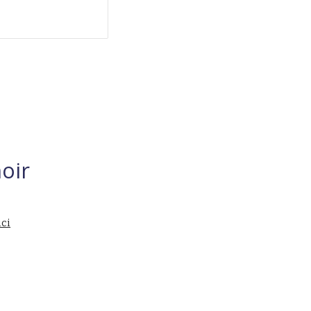
oir
ici