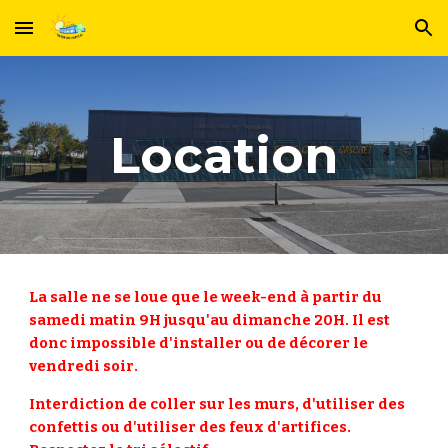
Skip to main content
Skip to navigation
Location
La salle ne se loue que le week-end à partir du
samedi matin 9H jusqu'au dimanche 20H. Il est
donc
impossible d'installer ou de décorer le
vendredi soir
.
Interdiction de coller sur les murs, d'utiliser des
confettis ou d'utiliser des feux d'artifices.